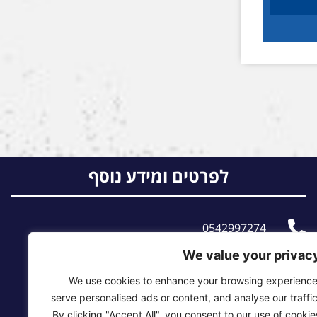
לפרטים ומידע נוסף
0542997274
We value your privac
sam@myspy.co.il
We use cookies to enhance your browsing experience
מנדס 19 ג, רמת גן
serve personalised ads or content, and analyse our traffic
By clicking "Accept All", you consent to our use of cookies