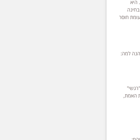
 היא
בחינה
עומת חוסר
הנה למה:
רגשי"
ת האמת,
הם: