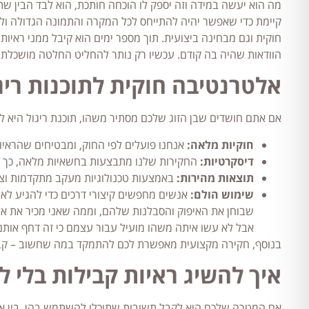
מה הוא יעשה במידה וזה יספק לו הוכחה חותכת, הוא לבד הבין שת
קיימת כדי שאפשר יהיה להתייחס לכל המקרה והתמונה הגדולה ולא 
חוקית וגם מבחינה ביצועית. תוך מספר ימים הוא קיבל ממני ראיות
הוודאות שהיה בה קודם. עכשיו רק נותר להחליט החלטה מושכלת ש
אלטרנטיבה חוקית לתוכנות ריג
אם אתם חושדים שבן הזוג שלכם מסתיר משהו, תוכנת ריגול היא לא
חוקיות מלאה:
אנחנו פועלים לפי החוק, ומבטיחים שהראיו
דיסקרטיות:
החקירות שלנו מתבצעות בחשאיות מלאה, כך ש
תוצאות מהירות:
באמצעות טכנולוגיות מעקב מתקדמות וצוו
שימוש הולם:
אנשים מחפשים קיצורי דרכים כדי להגיע לאמ
שבוחן את האיפוק והסבלנות שלהם, וממה שאני מכיר את אלו
אבל לא עשו איתה משהו מועיל עבור עצמם כי זה דחף אותם 
בנוסף, חקירה מקצועית מאפשרת לכם להתמקד במה שחשוב – קבלת
איך להשיג ראיות קבילות בלי ל
אם המטרה שלכם היא לקבל תשובות שתוכלו להשתמש בהן, בין אם