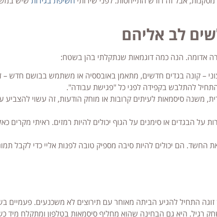
סקנות, אבל זה דורש התייחסות. לפני שירותי
חשיפת בגידות
שיש במשרד
לשים לב אליהם
נורה אדומה. הנה כמה דוגמאות שנתקלתי בהן בשטח:
י – קונה בגדים חדשים, מתאמן באובססיה או משתמש בבושם חדש – זה
 התחיל להתלבש בקפידה לפני כל "פגישת עבודה".
ת, משנה סיסמאות לעיתים קרובות או מוחק הודעות, זה עשוי להצביע ע
ת על הבגדים או סימנים על הגוף יכולים להיות רמזים. ראיתי מקרים כא
את החשד. הם יכולים להיות סיבה מספיק טובה לפנות אליי כדי לקבל תמו
זוגה התחיל להגיע הביתה מאוחר עם תירוצים לא משכנעים. פעמיים בש
 רגיל. היא גם הבחינה שהוא מחליף סיסמאות בטלפון ומתקלח מיד כש