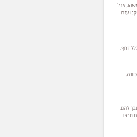
שהו, אבל
נו עזרו
לל דחף.
וונה.
תבך להם.
ם תרצו