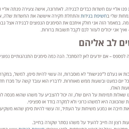
 פנו אליי עם חשדות כבדים לבגידה. לאחרונה, אישה צעירה פנתה אליי ו
מחות שלי ב
חשיפת בגידות
והתחלת חקירה איששה את החשדות שלה, אב
ה. במאמר הזה אני חולק איתכם את הסימנים הנפוצים לבגידה אצל גבר
ואיך אני יכולים לעזור לכם לקבל תשובות ברורות.
ים לב אליהם
לפספס – אם יודעים לאן להסתכל. הנה כמה סימנים התנהגותיים נפוצי
ת או נעלם ל"פגישות" לא מוסברות, זה עשוי להיות סימן. למשל, במקר
ל יום כמעט ובשעות ממש מאוחרות. לדבריו הוא עובד קשה על מכרז חד
עות האלו.
 שאלות תמימות על היום שלו, זה יכול להצביע על משהו שהוא מנסה לה
 שהכוונה היא למשהו כרוני ולא למקרה בודד או ספציפי.
ת חיבה או נמנע משיחות על העתיד, זה עשוי להיות סימן שהוא משקיע
ות רצון זה חייב להעיד על משהו נסתר שקורה בחייב.