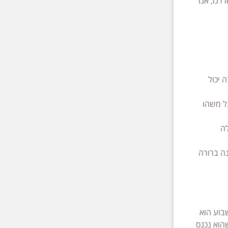
נו, אנו
 יכול
ל משהו
לה
נה ברורה
בוע הוא
הוא נכנס