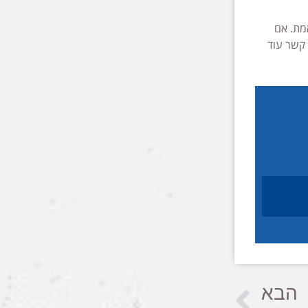
מת. אם
 קשר עוד
הבא