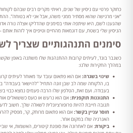
כחוקר פרטי עם ניסיון של שנים, ראיתי מקרים רבים שבהם לקוחות
"אני מרגישה שהוא מסתיר ממני משהו, אבל אני לא בטוחה". ההת
שהגענו לשם, היא שיתפה אותי בסימנים שהדליקו אצלה נורה אדומ
הניסיון שלי בשטח, עם דוגמאות מהחיים וטיפים איך לזהות אותם – 
סימנים התנהגותיים שצריך לש
כשגבר בוגד, לעיתים קרובות ההתנהגות שלו משתנה באופן שקשה 
במהלך החקירות שלנו:
שינוי בשגרה:
אם הוא פתאום עובד עד מאוחר לעיתים קרובו
בו, הלקוחה שמה לב שבן זוגה התחיל "להישאר בעבודה" בכ
בעבודה. ועם זאת, הטלפון שלו הרבה פעמים נמצא כבוי בש
התגוננות תוקפנית:
אם הוא נרעש או כועס כששואלים אותו
תגובה חייבת להיות פרופורציונלית לשאלה שלך. חשוב לדעת
חוסר עניין בקשר:
אם הוא פתאום מרוחק, קר, מפסיק להראו
האנרגיה שלו במקום אחר.
ביקורת
: אם לאחרונה את סופגת קיטורים, האשמות, אי שביע